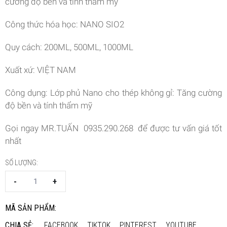
cường độ bền và tính thẩm mỹ
Công thức hóa học: NANO SIO2
Quy cách: 200ML, 500ML, 1000ML
Xuất xứ: VIỆT NAM
Công dụng: Lớp phủ Nano cho thép không gỉ: Tăng cường
độ bền và tính thẩm mỹ
Gọi ngay MR.TUẤN 0935.290.268 để được tư vấn giá tốt
nhất
SỐ LƯỢNG:
-
+
MÃ SẢN PHẨM:
CHIA SẺ:
.FACEBOOK
.TIKTOK
.PINTEREST
.YOUTUBE