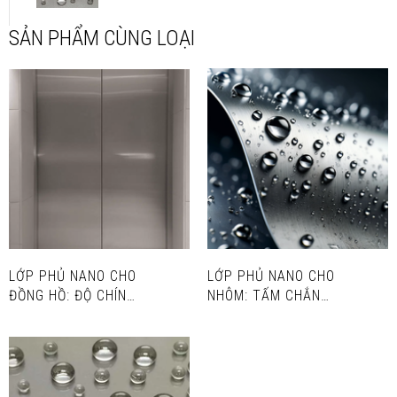
SẢN PHẨM CÙNG LOẠI
LỚP PHỦ NANO CHO
LỚP PHỦ NANO CHO
ĐỒNG HỒ: ĐỘ CHÍNH
NHÔM: TẤM CHẮN
XÁC, BẢO VỆ VÀ SỰ
BỀN BỈ
THANH LỊCH VƯỢT
THỜI GIAN