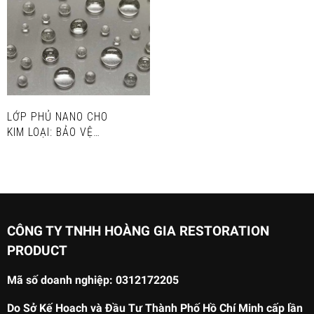
LỚP PHỦ NANO CHO
KIM LOẠI: BẢO VỆ
VÀ TĂNG CƯỜNG
ĐỘ BỀN HGSI
COATING METAL
CÔNG TY TNHH HOÀNG GIA RESTORATION
PRODUCT
Mã số doanh nghiệp: 0312172205
Do Sở Kế Hoach và Đầu Tư Thành Phố Hồ Chí Minh cấp lần