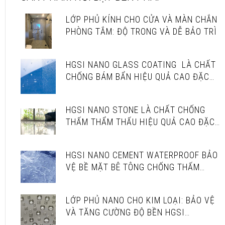
LỚP PHỦ KÍNH CHO CỬA VÀ MÀN CHẮN
PHÒNG TẮM: ĐỘ TRONG VÀ DỄ BẢO TRÌ
HGSI NANO GLASS COATING LÀ CHẤT
CHỐNG BÁM BẨN HIỆU QUẢ CAO ĐẶC
BIỆT DÀNH CHO KÍNH
HGSI NANO STONE LÀ CHẤT CHỐNG
THẤM THẨM THẤU HIỆU QUẢ CAO ĐẶC
BIỆT DÀNH CHO ĐÁ
HGSI NANO CEMENT WATERPROOF BẢO
VỆ BỀ MẶT BÊ TÔNG CHỐNG THẤM
TUYỆT ĐỐI
LỚP PHỦ NANO CHO KIM LOẠI: BẢO VỆ
VÀ TĂNG CƯỜNG ĐỘ BỀN HGSI
COATING METAL