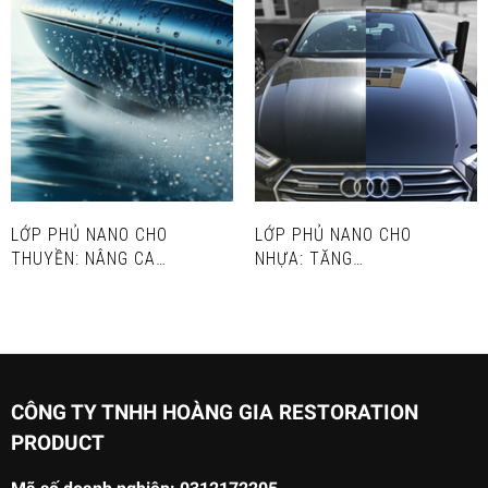
LỚP PHỦ NANO CHO
LỚP PHỦ NANO CHO
THUYỀN: NÂNG CAO
NHỰA: TĂNG
HIỆU SUẤT VÀ BẢO
CƯỜNG ĐỘ BỀN VÀ
VỆ KHOẢN ĐẦU TƯ
VẺ NGOÀI
CỦA BẠN
CÔNG TY TNHH HOÀNG GIA RESTORATION
PRODUCT