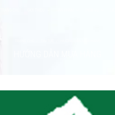
TRANG CHỦ
GIỚI THIỆU
SẢN PHẨM
DỊCH VỤ
LI
TRANG CHỦ
TIN TỨC
HƯỚNG DẪN MUA HÀNG
H
Ư
Ớ
N
G
D
Ẫ
N
M
U
A
H
À
N
G