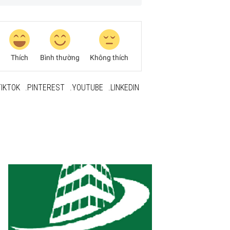
Thích
Bình thường
Không thích
TIKTOK
.PINTEREST
.YOUTUBE
.LINKEDIN