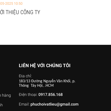
-05-2025 10:50
IỚI THIỆU CÔNG TY
LIÊN HỆ VỚI CHÚNG TÔI
Địa chỉ:
183/13 Đường Nguyễn Văn Khối, p.
Thông Tây Hội, .HCM
Điện thoại:
0917.856.168
m hàng
Email:
phuchoivatlieu@gmail.com
nh