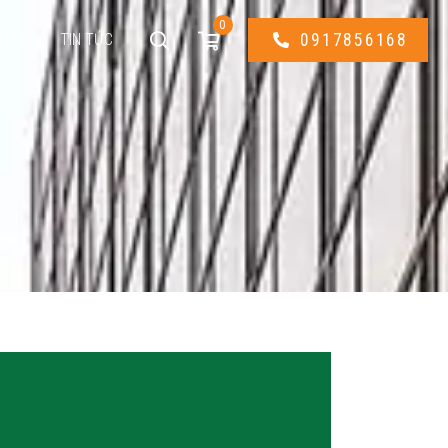
0
ÊN HỆ
TIN TỨC
0917856168