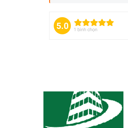
5.0
1
bình chọn