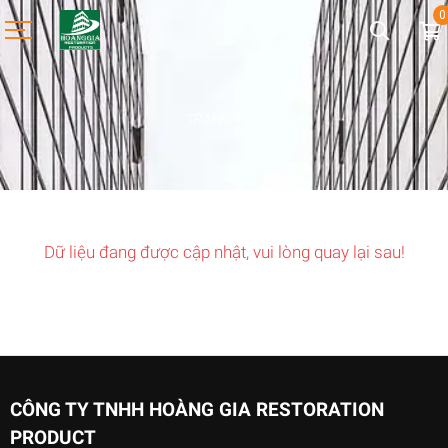
0
TRANG CHỦ
Dữ liệu đang được cập nhật, vui lòng quay lại sau!
CÔNG TY TNHH HOÀNG GIA RESTORATION
PRODUCT