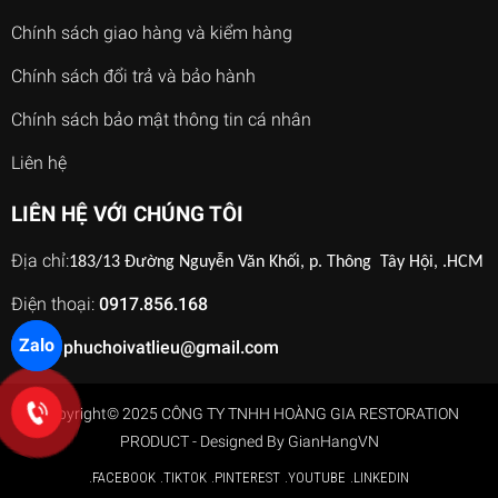
Chính sách giao hàng và kiểm hàng
Chính sách đổi trả và bảo hành
Chính sách bảo mật thông tin cá nhân
Liên hệ
LIÊN HỆ VỚI CHÚNG TÔI
Địa chỉ:
183/13 Đường Nguyễn Văn Khối, p. Thông Tây Hội, .HCM
Điện thoại:
0917.856.168
Zalo
Email:
phuchoivatlieu@gmail.com
Copyright© 2025 CÔNG TY TNHH HOÀNG GIA RESTORATION
PRODUCT - Designed By
GianHangVN
.FACEBOOK
.TIKTOK
.PINTEREST
.YOUTUBE
.LINKEDIN