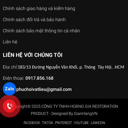
Chính sách giao hàng và kiểm hàng
Chính sách đổi trả và bảo hành
Chính sách bảo mật thông tin cá nhân
Liên hệ
LIÊN HỆ VỚI CHÚNG TÔI
Địa chỉ:
183/13 Đường Nguyễn Văn Khối, p. Thông Tây Hội, .HCM
Điện thoại:
0917.856.168
Zalo
Email:
phuchoivatlieu@gmail.com
Copyright© 2025 CÔNG TY TNHH HOÀNG GIA RESTORATION
PRODUCT - Designed By
GianHangVN
.FACEBOOK
.TIKTOK
.PINTEREST
.YOUTUBE
.LINKEDIN