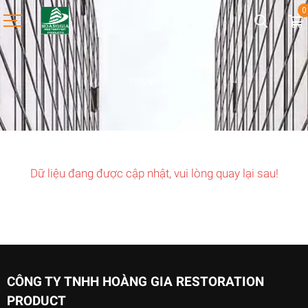
0
TRANG CHỦ
Dữ liệu đang được cập nhật, vui lòng quay lại sau!
CÔNG TY TNHH HOÀNG GIA RESTORATION
PRODUCT